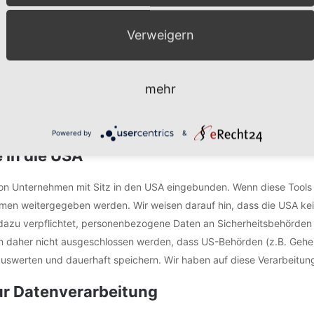
Adressen o. Ä.) entscheidet.
Verweigern
keine speziellere Speicherdauer genannt wurde, verbleiben Ihre per
in berechtigtes Löschersuchen geltend machen oder eine Einwilligung
mehr
tlich zulässigen Gründe für die Speicherung Ihrer personenbezogene
ztgenannten Fall erfolgt die Löschung nach Fortfall dieser Gründe.
Powered by
&
 in die USA
von Unternehmen mit Sitz in den USA eingebunden. Wenn diese Tools
men weitergegeben werden. Wir weisen darauf hin, dass die USA kein
azu verpflichtet, personenbezogene Daten an Sicherheitsbehörden 
nn daher nicht ausgeschlossen werden, dass US-Behörden (z.B. Gehei
werten und dauerhaft speichern. Wir haben auf diese Verarbeitungst
zur Datenverarbeitung