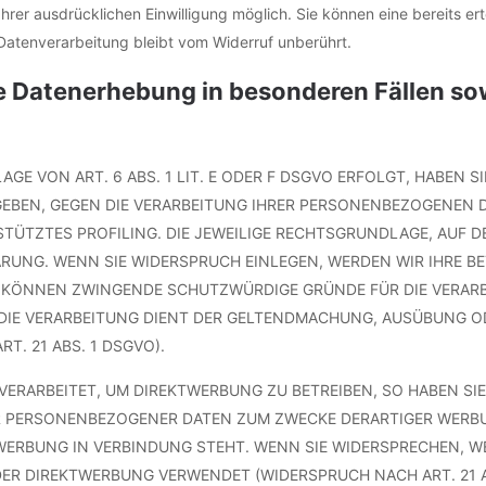
rer ausdrücklichen Einwilligung möglich. Sie können eine bereits ertei
Datenverarbeitung bleibt vom Widerruf unberührt.
e Datenerhebung in besonderen Fällen s
E VON ART. 6 ABS. 1 LIT. E ODER F DSGVO ERFOLGT, HABEN SI
GEBEN, GEGEN DIE VERARBEITUNG IHRER PERSONENBEZOGENEN D
STÜTZTES PROFILING. DIE JEWEILIGE RECHTSGRUNDLAGE, AUF D
RUNG. WENN SIE WIDERSPRUCH EINLEGEN, WERDEN WIR IHRE
IR KÖNNEN ZWINGENDE SCHUTZWÜRDIGE GRÜNDE FÜR DIE VERARB
 DIE VERARBEITUNG DIENT DER GELTENDMACHUNG, AUSÜBUNG O
. 21 ABS. 1 DSGVO).
RARBEITET, UM DIREKTWERBUNG ZU BETREIBEN, SO HABEN SIE
R PERSONENBEZOGENER DATEN ZUM ZWECKE DERARTIGER WERBUN
KTWERBUNG IN VERBINDUNG STEHT. WENN SIE WIDERSPRECHEN,
ER DIREKTWERBUNG VERWENDET (WIDERSPRUCH NACH ART. 21 A