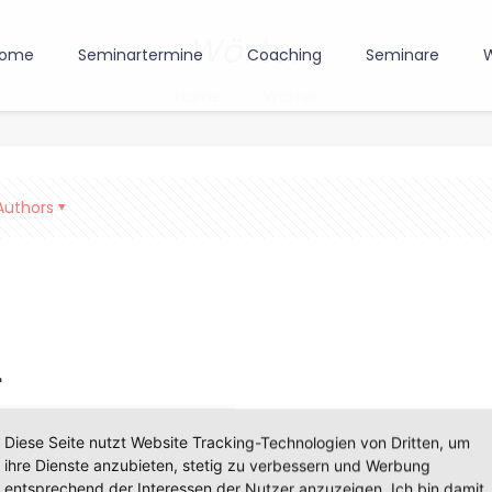
Wörter
ome
Seminartermine
Coaching
Seminare
W
Home
Wörter
Authors
Diese Seite nutzt Website Tracking-Technologien von Dritten, um
ihre Dienste anzubieten, stetig zu verbessern und Werbung
entsprechend der Interessen der Nutzer anzuzeigen. Ich bin damit