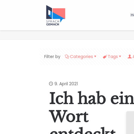
H
Filter by
Categories
Tags
9. April 2021
Ich hab ein
Wort